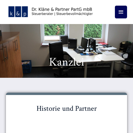
Zum
Haup
Inhalt
springen
Kanzlei
Historie und Partner